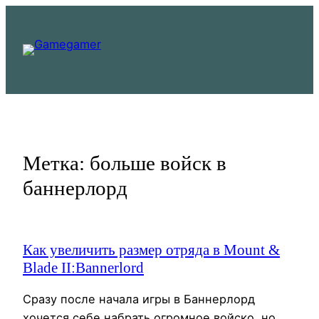
Перейти
к
содержимому
Метка:
больше войск в
баннерлорд
Как увеличить размер отряда в Mount &
Blade II:Bannerlord
Сразу после начала игры в Баннерлорд
хочется себе набрать огромное войско, но