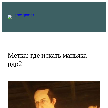
Перейти
к
содержимому
Метка:
где искать маньяка
рдр2