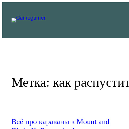
Перейти
к
содержимому
Метка:
как распусти
Всё про караваны в Mount and