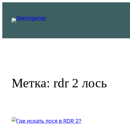
Перейти
к
содержимому
Метка:
rdr 2 лось