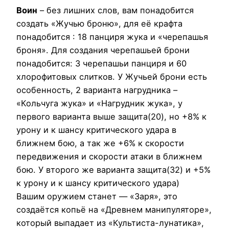
Воин
– без лишних слов, вам понадобится
создать «Жучью броню», для её крафта
понадобится : 18 панциря жука и «черепашья
броня». Для создания черепашьей брони
понадобится: 3 черепашьи панциря и 60
хлорофитовых слитков. У Жучьей брони есть
особенность, 2 варианта нагрудника –
«Кольчуга жука» и «Нагрудник жука», у
первого варианта выше защита(20), но +8% к
урону и к шансу критического удара в
ближнем бою, а так же +6% к скорости
передвижения и скорости атаки в ближнем
бою. У второго же варианта защита(32) и +5%
к урону и к шансу критического удара)
Вашим оружием станет — «Заря», это
создаётся копьё на «Древнем манипуляторе»,
который выпадает из «Культиста-лунатика»,