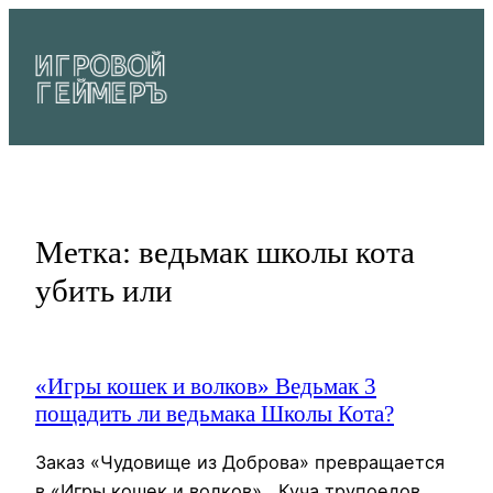
Перейти
к
содержимому
Метка:
ведьмак школы кота
убить или
«Игры кошек и волков» Ведьмак 3
пощадить ли ведьмака Школы Кота?
Заказ «Чудовище из Доброва» превращается
в «Игры кошек и волков» . Куча трупоедов