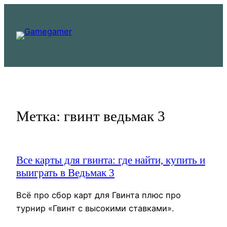
Перейти
к
содержимому
Метка:
гвинт ведьмак 3
Все карты для гвинта: где найти, купить и
выиграть в Ведьмак 3
Всё про сбор карт для Гвинта плюс про
турнир «Гвинт с высокими ставками».