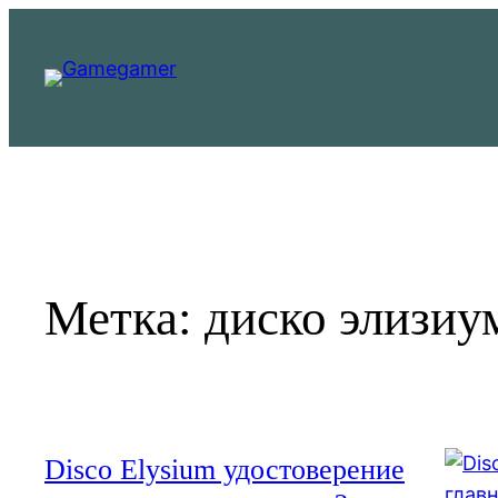
Перейти
к
содержимому
Метка:
диско элизиу
Disco Elysium удостоверение