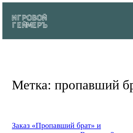
Перейти
к
содержимому
Метка:
пропавший бр
Заказ «Пропавший брат» и