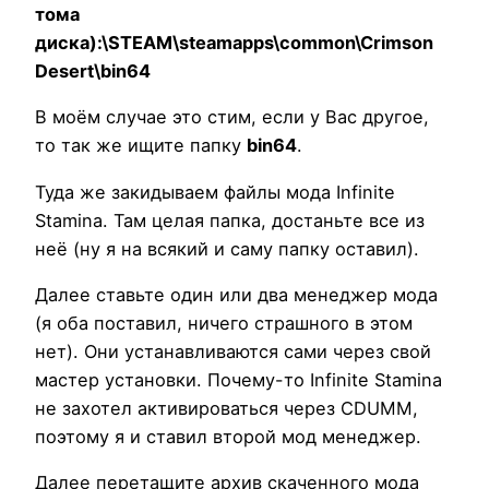
тома
диска):\STEAM\steamapps\common\Crimson
Desert\bin64
В моём случае это стим, если у Вас другое,
то так же ищите папку
bin64
.
Туда же закидываем файлы мода Infinite
Stamina. Там целая папка, достаньте все из
неё (ну я на всякий и саму папку оставил).
Далее ставьте один или два менеджер мода
(я оба поставил, ничего страшного в этом
нет). Они устанавливаются сами через свой
мастер установки. Почему-то Infinite Stamina
не захотел активироваться через CDUMM,
поэтому я и ставил второй мод менеджер.
Далее перетащите архив скаченного мода