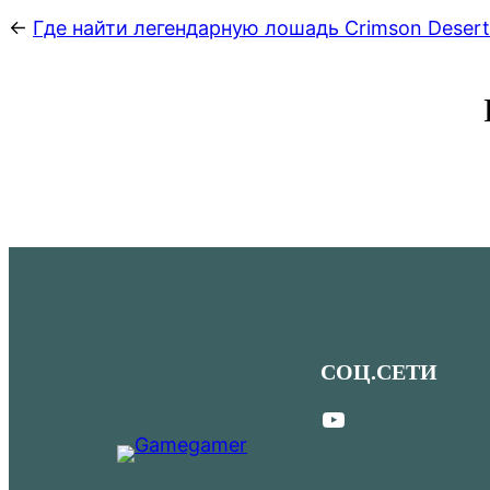
←
Где найти легендарную лошадь Crimson Desert
СОЦ.СЕТИ
YouTube