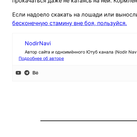
прокачаться даже не катаясь на ней. Кормлен
Если надоело скакать на лошади или выносли
бесконечную стамину вне боя, пользуйся.
NodirNavi
Автор сайта и одноимённого Ютуб канала (Nodir Nav
Подробнее об авторе