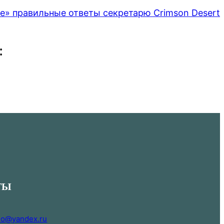
е» правильные ответы секретарю Crimson Desert
:
ТЫ
i.o@yandex.ru