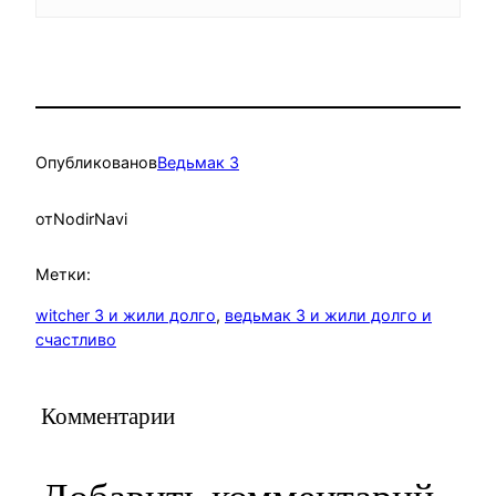
Опубликовано
в
Ведьмак 3
от
NodirNavi
Метки:
witcher 3 и жили долго
, 
ведьмак 3 и жили долго и
счастливо
Комментарии